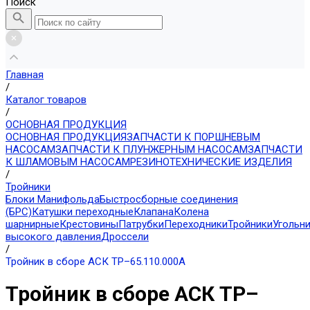
Поиск
Главная
/
Каталог товаров
/
ОСНОВНАЯ ПРОДУКЦИЯ
ОСНОВНАЯ ПРОДУКЦИЯ
ЗАПЧАСТИ К ПОРШНЕВЫМ
НАСОСАМ
ЗАПЧАСТИ К ПЛУНЖЕРНЫМ НАСОСАМ
ЗАПЧАСТИ
К ШЛАМОВЫМ НАСОСАМ
РЕЗИНОТЕХНИЧЕСКИЕ ИЗДЕЛИЯ
/
Тройники
Блоки Манифольда
Быстросборные соединения
(БРС)
Катушки переходные
Клапана
Колена
шарнирные
Крестовины
Патрубки
Переходники
Тройники
Угольн
высокого давления
Дроссели
/
Тройник в сборе АСК ТР–65.110.000А
Тройник в сборе АСК ТР–